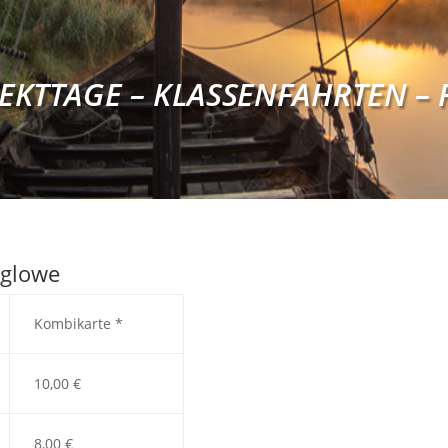
EKTTAGE – KLASSENFAHRTEN – 
rglowe
Kombikarte *
10,00 €
8,00 €