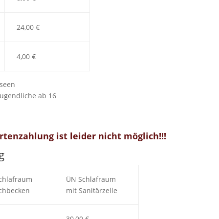
24,00 €
4,00 €
useen
Jugendliche ab 16
nzahlung ist leider nicht möglich!!!
g
chlafraum
ÜN Schlafraum
chbecken
mit Sanitärzelle
30,00 €