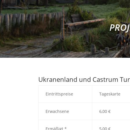
PROJ
Ukranenland und Castrum Tu
Eintrittspreise
Tageskarte
Erwachsene
6,00 €
Ermäßigt *
5,00 €